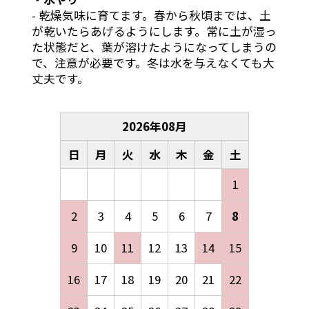
- 乾燥気味に育てます。春から秋頃までは、土
が乾いたらあげるようにします。常に土が湿っ
た状態だと、葉が溶けたようになってしまうの
で、注意が必要です。冬は水を与えなくても大
丈夫です。
2026
年
08
月
日
月
火
水
木
金
土
1
2
3
4
5
6
7
8
9
10
11
12
13
14
15
16
17
18
19
20
21
22