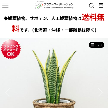
送料無
◆観葉植物、サボテン、人工観葉植物は
料
です。(北海道・沖縄・一部離島は除く)
1
/
3