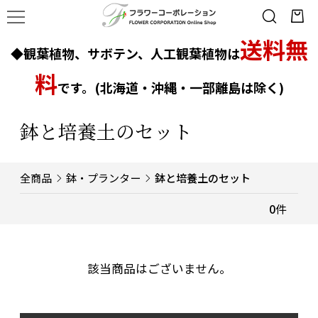
送料無
◆観葉植物、サボテン、人工観葉植物は
料
です。(北海道・沖縄・一部離島は除く)
鉢と培養土のセット
全商品
鉢・プランター
鉢と培養土のセット
0
件
該当商品はございません。