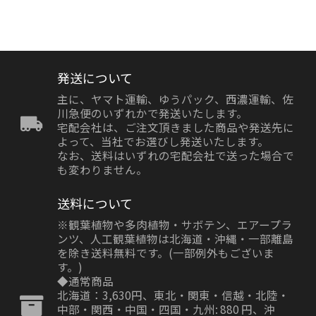
発送について
主に、ヤマト運輸、ゆうパック、西濃運輸、佐
川急便のいずれかで発送いたします。
宅配会社は、ご注文頂きました商品や発送先に
よって、当社でお選びし発送いたします。
なお、送料はいずれの宅配会社で送った場合で
も変わりません。
送料について
※観葉植物や多肉植物・サボテン、エアープラ
ンツ、人工観葉植物は北海道・沖縄・一部離島
を除き送料無料です。(一部例外もございま
す。)
◆通常商品
北海道：3,630円、東北・関東・信越・北陸・
中部・関西・中国・四国・九州: 880 円、沖