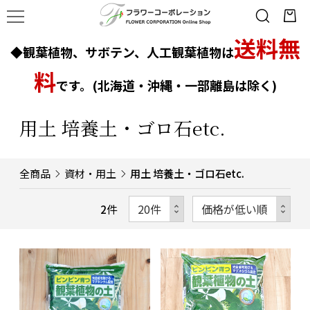
送料無
◆観葉植物、サボテン、人工観葉植物は
料
です。(北海道・沖縄・一部離島は除く)
用土 培養土・ゴロ石etc.
全商品
資材・用土
用土 培養土・ゴロ石etc.
2
件