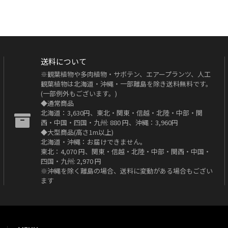
送料について
※観葉植物や多肉植物・サボテン、エアープランツ、人工
観葉植物は北海道・沖縄・一部離島を除き送料無料です。
(一部例外もございます。)
◆通常商品
北海道：3,630円、東北・関東・信越・北陸・中部・関
西・中国・四国・九州: 880 円、沖縄：3,960円
◆大型商品(高さ1m以上)
北海道・沖縄：お届けできません。
東北：4,070 円、関東・信越・北陸・中部・関西・中国・
四国・九州: 2,970 円
※沖縄を除く離島の場合、送料に変動がある場合もござい
ます