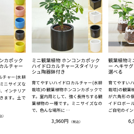
コンカポック
ミニ観葉植物 ホンコンカポック
観葉植物ミ
ロカルチャー
ハイドロカルチャースタイリッ
ー ヘキサグ
シュ陶器鉢付き
選べる
ルチャー(水耕
育てやすいハイドロカルチャー(水耕
育てやすいハ
。ミニサイズな
栽培)の観葉植物ホンコンカポックで
栽培)の観葉
け、インテリア
す。室内用として、強く長持ちする観
が六角形の
きます。土で
葉植物の一種です。ミニサイズなの
イドロボー
で、色んな場所に …
ご自宅のイン
込）
3,960円
6,
（税込）