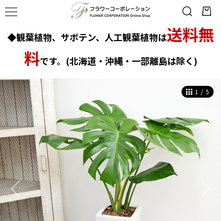
送料無
◆観葉植物、サボテン、人工観葉植物は
料
です。(北海道・沖縄・一部離島は除く)
1
/
5