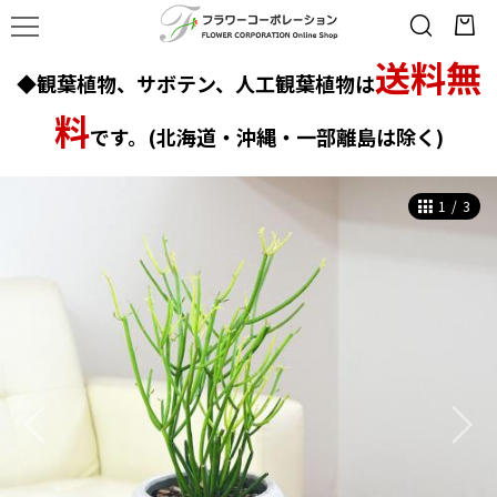
送料無
◆観葉植物、サボテン、人工観葉植物は
料
です。(北海道・沖縄・一部離島は除く)
1
/
3