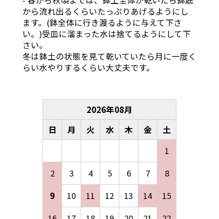
- 春から秋頃までは、鉢土全体が乾いたら鉢底
から流れ出るくらいたっぷりあげるようにし
ます。(鉢全体に行き渡るように与えて下さ
い。)受皿に溜まった水は捨てるようにして下
さい。
冬は鉢土の状態を見て乾いていたら月に一度く
らい水やりするくらい大丈夫です。
2026
年
08
月
日
月
火
水
木
金
土
1
2
3
4
5
6
7
8
9
10
11
12
13
14
15
16
17
18
19
20
21
22