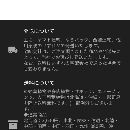
発送について
主に、ヤマト運輸、ゆうパック、西濃運輸、佐
川急便のいずれかで発送いたします。
宅配会社は、ご注文頂きました商品や発送先に
よって、当社でお選びし発送いたします。
なお、送料はいずれの宅配会社で送った場合で
も変わりません。
送料について
※観葉植物や多肉植物・サボテン、エアープラ
ンツ、人工観葉植物は北海道・沖縄・一部離島
を除き送料無料です。(一部例外もございま
す。)
◆通常商品
北海道：3,630円、東北・関東・信越・北陸・
中部・関西・中国・四国・九州: 880 円、沖