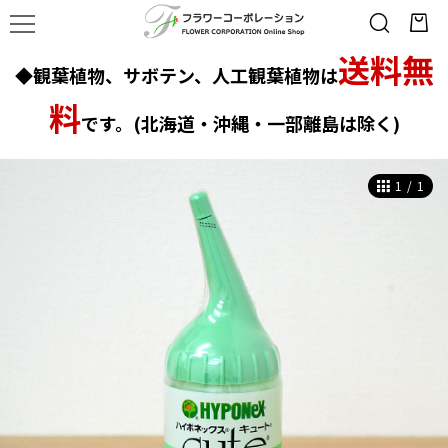
送料無
◆観葉植物、サボテン、人工観葉植物は
料
です。(北海道・沖縄・一部離島は除く)
1
/
1