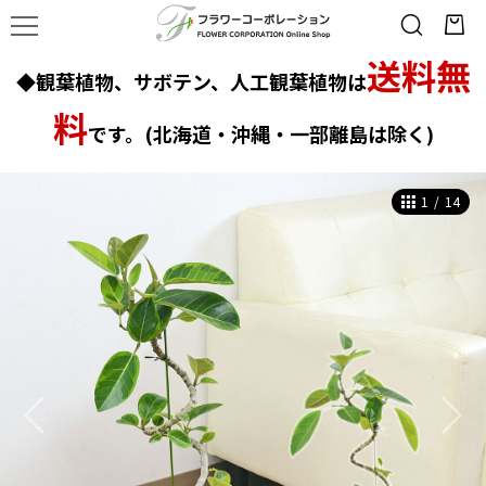
送料無
◆観葉植物、サボテン、人工観葉植物は
料
です。(北海道・沖縄・一部離島は除く)
1
/
14