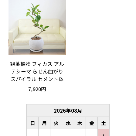
観葉植物 フィカス アル
テシーマ らせん曲がり
スパイラル セメント鉢
7,920円
2026
年
08
月
日
月
火
水
木
金
土
1