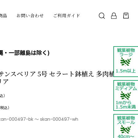
商品
お問い合わせ
ご利用ガイド
縄・一部離島は除く)
サンスベリア 5号 セラート鉢植え 多肉植物
リア
込）
（税込）
kan-000497-bk ～ skan-000497-wh
：