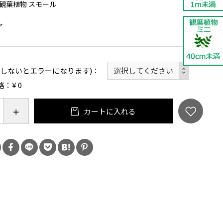
観葉植物 スモール
ア
択しないとエラーになります)
格：¥
0
カートに入れる