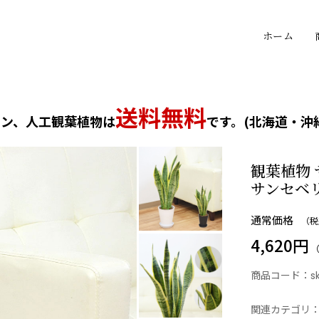
ホーム
送料無料
テン、人工観葉植物は
です。(北海道・沖
観葉植物 
サンセベ
通常価格
（税
4,620円
商品コード：
s
関連カテゴリ