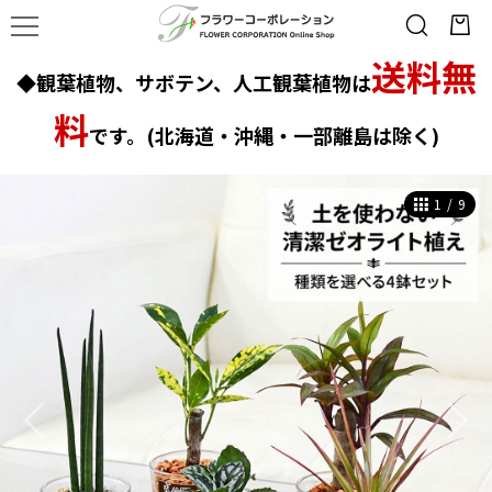
送料無
◆観葉植物、サボテン、人工観葉植物は
料
です。(北海道・沖縄・一部離島は除く)
1
/
9