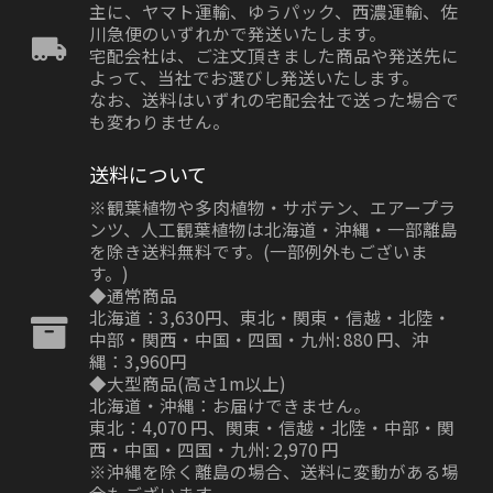
主に、ヤマト運輸、ゆうパック、西濃運輸、佐
川急便のいずれかで発送いたします。
宅配会社は、ご注文頂きました商品や発送先に
よって、当社でお選びし発送いたします。
なお、送料はいずれの宅配会社で送った場合で
も変わりません。
送料について
※観葉植物や多肉植物・サボテン、エアープラ
ンツ、人工観葉植物は北海道・沖縄・一部離島
を除き送料無料です。(一部例外もございま
す。)
◆通常商品
北海道：3,630円、東北・関東・信越・北陸・
中部・関西・中国・四国・九州: 880 円、沖
縄：3,960円
◆大型商品(高さ1m以上)
北海道・沖縄：お届けできません。
東北：4,070 円、関東・信越・北陸・中部・関
西・中国・四国・九州: 2,970 円
※沖縄を除く離島の場合、送料に変動がある場
合もございます