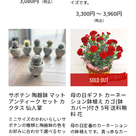
3,080円
（税込）
イズです。
3,300円 ～ 3,960円
（税込）
SOLD OUT
サボテン 陶器鉢 マット
母の日ギフト カーネー
アンティーク セット カ
ション鉢植え カゴ(鉢
クタス 仙人掌
カバー)付き 5号 送料無
料 花
ミニサイズのかわいらしいサ
ボテンの種類と陶器鉢の色を
母の日定番のカーネーション
お好みに合わせて選べるセッ
の鉢植えです。真っ赤なカー