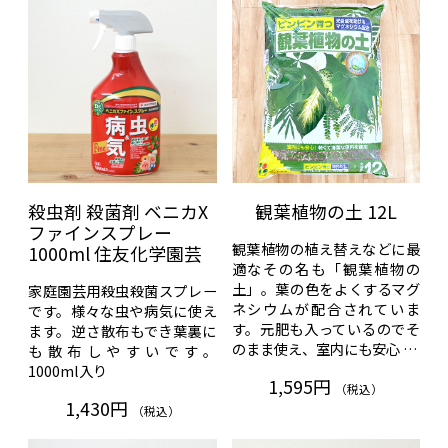
殺虫剤 殺菌剤 ベニカX
観葉植物の土 12L
ファインスプレー
観葉植物の植え替えなどに最
1000ml 住友化学園芸
適なその名も「観葉植物の
土」。葉の色をよくするマグ
家庭園芸用殺虫殺菌スプレー
ネシウムが配合されていま
です。様々な虫や病気に使え
す。元肥も入っているのでそ
ます。逆さ散布もでき葉裏に
のまま使え、室内にも安心 …
も散布しやすいです。
1000ml入り
1,595円
（税込）
1,430円
（税込）