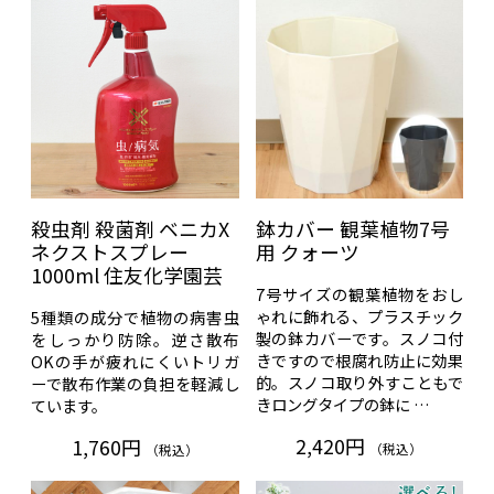
殺虫剤 殺菌剤 ベニカX
鉢カバー 観葉植物7号
ネクストスプレー
用 クォーツ
1000ml 住友化学園芸
7号サイズの観葉植物をおし
ゃれに飾れる、プラスチック
5種類の成分で植物の病害虫
製の鉢カバーです。スノコ付
をしっかり防除。逆さ散布
きですので根腐れ防止に効果
OKの手が疲れにくいトリガ
的。スノコ取り外すこともで
ーで散布作業の負担を軽減し
きロングタイプの鉢に …
ています。
2,420円
1,760円
（税込）
（税込）