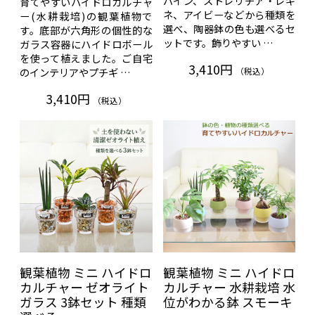
バイン、ストレリチア・レギ
育てやすいハイドロカルチャ
ネ、アイビーなどから種類を
ー(水耕栽培)の観葉植物で
選べ、陶器鉢の色も選べるセ
す。底部が六角形の個性的な
ットです。飾りやすい …
ガラス容器にハイドロボール
を使って植えました。ご自宅
3,410円
（税込）
のインテリアやプチギ …
3,410円
（税込）
観葉植物 ミニ ハイドロ
観葉植物 ミニ ハイドロ
カルチャー ゼオライト
カルチャー 水耕栽培 水
ガラス 3鉢セット 種類
位がわかる鉢 スモーキ