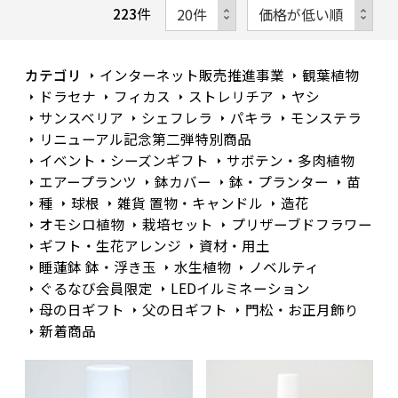
223
件
カテゴリ
インターネット販売推進事業
観葉植物
ドラセナ
フィカス
ストレリチア
ヤシ
サンスベリア
シェフレラ
パキラ
モンステラ
リニューアル記念第二弾特別商品
イベント・シーズンギフト
サボテン・多肉植物
エアープランツ
鉢カバー
鉢・プランター
苗
種
球根
雑貨 置物・キャンドル
造花
オモシロ植物
栽培セット
プリザーブドフラワー
ギフト・生花アレンジ
資材・用土
睡蓮鉢 鉢・浮き玉
水生植物
ノベルティ
ぐるなび会員限定
LEDイルミネーション
母の日ギフト
父の日ギフト
門松・お正月飾り
新着商品