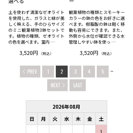
選べる
ー
土を使わず清潔なゼオライト
観葉植物の種類とスモーキー
を使用した、ガラスと緑が美
カラーの鉢の色をお好きに選
しく映える、手のひらサイズ
べます。樹脂製の鉢は軽く移
のミニ観葉植物3鉢セットで
動も容易にできます。また、
す。植物の種類、ゼオライト
外側から水位が確認できる水
の色を選べます。室内 …
管理しやすい鉢を使っ …
3,520円
3,520円
（税込）
（税込）
...
PREV
1
2
3
4
5
NEXT
LAST
2026
年
08
月
日
月
火
水
木
金
土
1